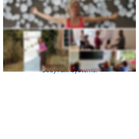
Für ein weiter fassendes Bild,
anbei ein ausführlicheres Erklärvideo (auf 
Englisch)
 zum BodyTalk Access
und Dr. John Veltheim, dem Erfinder des 
BodyTalk Systems.