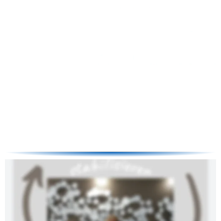
Meine Vision für BodyTalk Access
„Ein Tag und damit ein Werkzeug für das ganze 
Leben!