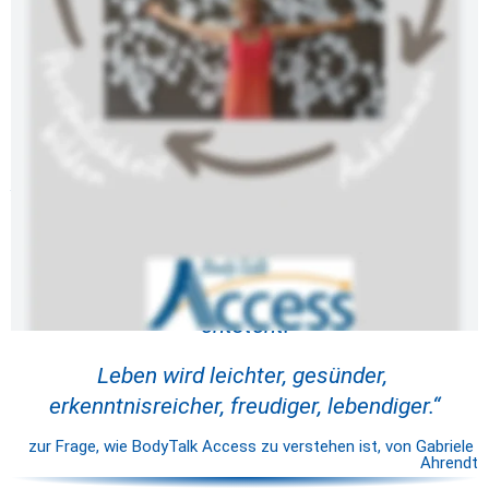
Meine Vision ist, in jedem Haushalt einen 
BodyTalk Access Anwender für die tägliche 
Ordnung im Körper zu haben. 
Selbst-Fürsorge, so wie man sich täglich die 
Zähne putzt, duscht
oder den Briefkasten leert! 
Mit den Kursinhalten erleichtern wir die Arbeit 
des Körpers an der Basis, so dass mehr 
Energie für das Leben und die Gesundheit 
entsteht.
Leben wird leichter, gesünder, 
erkenntnisreicher, freudiger, lebendiger.“
zur Frage, wie BodyTalk Access zu verstehen ist, von Gabriele 
Ahrendt